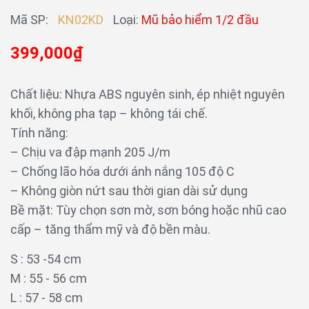
phẩm
phẩm
Mã SP:
KN02KD
Loại:
Mũ bảo hiểm 1/2 đầu
đi
lên
1
1
399,000₫
Chất liệu: Nhựa ABS nguyên sinh, ép nhiệt nguyên
khối, không pha tạp – không tái chế.
Tính năng:
– Chịu va đập mạnh 205 J/m
– Chống lão hóa dưới ánh nắng 105 độ C
– Không giòn nứt sau thời gian dài sử dụng
Bề mặt: Tùy chọn sơn mờ, sơn bóng hoặc nhũ cao
cấp – tăng thẩm mỹ và độ bền màu.
S : 53 -54 cm
M : 55 - 56 cm
L : 57 - 58 cm