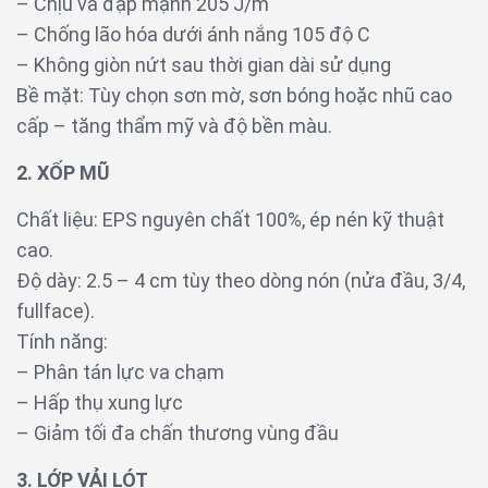
– Chịu va đập mạnh 205 J/m
– Chống lão hóa dưới ánh nắng 105 độ C
– Không giòn nứt sau thời gian dài sử dụng
Bề mặt: Tùy chọn sơn mờ, sơn bóng hoặc nhũ cao
cấp – tăng thẩm mỹ và độ bền màu.
2. XỐP MŨ
Chất liệu: EPS nguyên chất 100%, ép nén kỹ thuật
cao.
Độ dày: 2.5 – 4 cm tùy theo dòng nón (nửa đầu, 3/4,
fullface).
Tính năng:
– Phân tán lực va chạm
– Hấp thụ xung lực
– Giảm tối đa chấn thương vùng đầu
3. LỚP VẢI LÓT