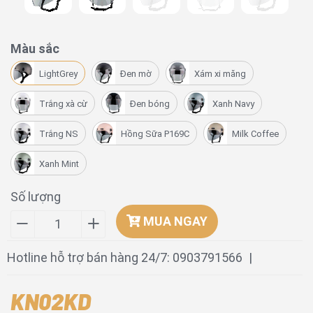
Màu sắc
LightGrey
Đen mờ
Xám xi măng
Trắng xà cừ
Đen bóng
Xanh Navy
Trắng NS
Hồng Sữa P169C
Milk Coffee
Xanh Mint
Số lượng
MUA NGAY
−
Giảm
+
Tăng
Hotline hỗ trợ bán hàng 24/7:
0903791566
|
số
số
lượng
lượng
KN02KD
sản
sản