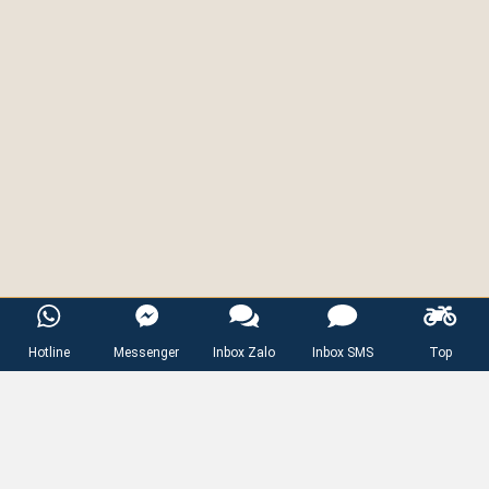
0903791566
Hotline:
Hotline
Messenger
Inbox Zalo
Inbox SMS
Top
Copyrights © 2022 by
Kio Helmet
.
Powered by
Giatot247