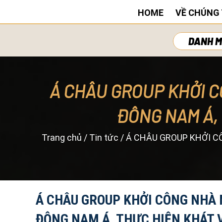
HOME
VỀ CHÚNG 
DANH M
Á CHÂU GROUP KHỞI C
ĐÔNG NAM Á,
Trang chủ
/
Tin tức
/
Á CHÂU GROUP KHỞI C
Á CHÂU GROUP KHỞI CÔNG NHÀ 
ĐÔNG NAM Á, THỰC HIỆN KHÁT