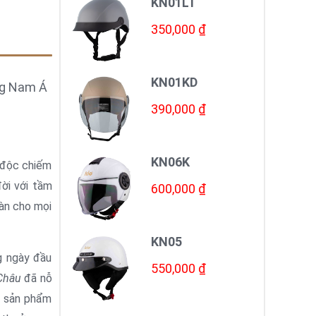
KN01LT
350,000 ₫
KN01KD
ng Nam Á
390,000 ₫
KN06K
 độc chiếm
ời với tầm
600,000 ₫
oàn cho mọi
KN05
g ngày đầu
550,000 ₫
Châu
đã nỗ
ả sản phẩm