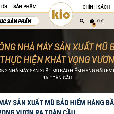
TÔI
SẢN PHẨM
CHÍNH SÁCH
ỤC SẢN PHẨM
- 0 ₫
0
ÔNG NHÀ MÁY SẢN XUẤT MŨ 
 THỰC HIỆN KHÁT VỌNG VƯƠN
ÔNG NHÀ MÁY SẢN XUẤT MŨ BẢO HIỂM HÀNG ĐẦU KV
RA TOÀN CẦU
MÁY SẢN XUẤT MŨ BẢO HIỂM HÀNG ĐẦ
 VỌNG VƯƠN RA TOÀN CẦU