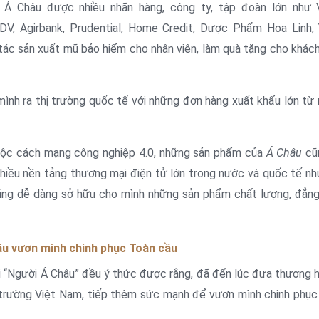
 Á Châu được nhiều nhãn hàng, công ty, tập đoàn lớn như V
V, Agirbank, Prudential, Home Credit, Dược Phẩm Hoa Linh,
i tác sản xuất mũ bảo hiểm cho nhân viên, làm quà tặng cho khác
nh ra thị trường quốc tế với những đơn hàng xuất khẩu lớn từ 
cuộc cách mạng công nghiệp 4.0, những sản phẩm của
Á Châu
cũ
hiều nền tảng thương mại điện tử lớn trong nước và quốc tế nh
i cũng dễ dàng sở hữu cho mình những sản phẩm chất lượng, đẳn
âu vươn mình chinh phục Toàn cầu
 “Người Á Châu” đều ý thức được rằng, đã đến lúc đưa thương h
ị trường Việt Nam, tiếp thêm sức mạnh để vươn mình chinh phục