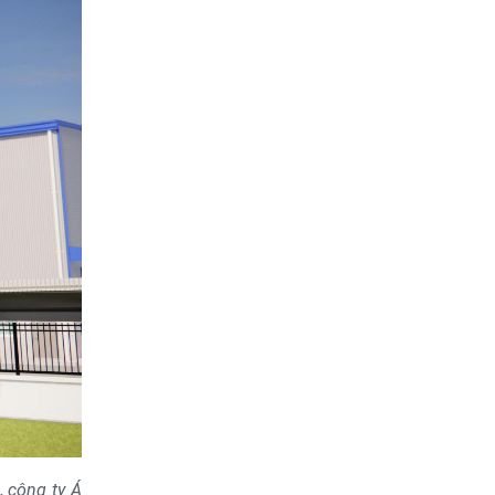
c,
công ty Á