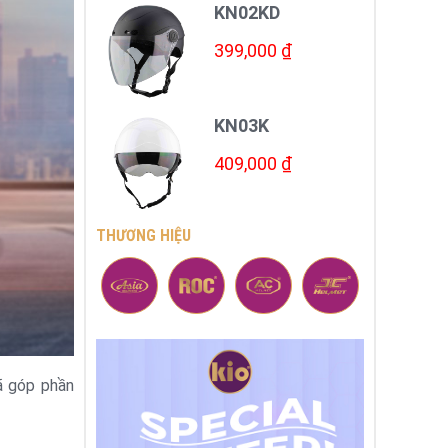
KN02KD
399,000 ₫
KN03K
409,000 ₫
THƯƠNG HIỆU
ã góp phần