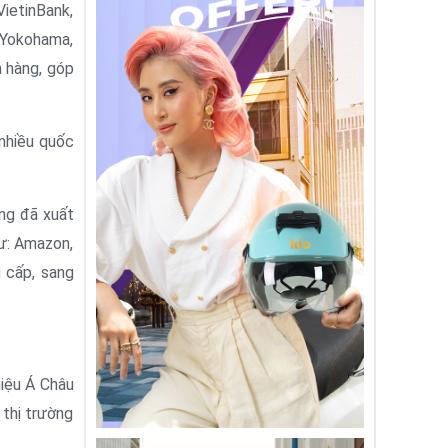
ietinBank,
 Yokohama,
h hàng, góp
nhiều quốc
ng đã xuất
ư: Amazon,
g cấp, sang
iệu Á Châu
 thị trường