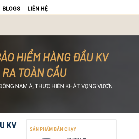
BLOGS
LIÊN HỆ
BẢO HIỂM HÀNG ĐẦU KV
 RA TOÀN CẦU
 ĐÔNG NAM Á, THỰC HIỆN KHÁT VỌNG VƯƠN
U KV
SẢN PHẨM BÁN CHẠY