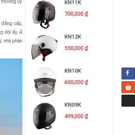
i thưởng uy
KN11K
700,000 ₫
, đẳng cấp,
g dội ấy,
Á
KN12K
ý, nhà phân
550,000 ₫
KN10K
600,000 ₫
KN09K
499,000 ₫