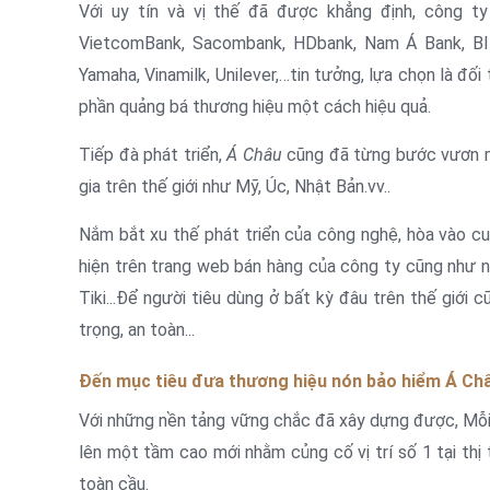
Với uy tín và vị thế đã được khẳng định, công ty
VietcomBank, Sacombank, HDbank, Nam Á Bank, BID
Yamaha, Vinamilk, Unilever,…tin tưởng, lựa chọn là đố
phần quảng bá thương hiệu một cách hiệu quả.
Tiếp đà phát triển,
Á Châu
cũng đã từng bước vươn mì
gia trên thế giới như Mỹ, Úc, Nhật Bản.vv..
Nắm bắt xu thế phát triển của công nghệ, hòa vào 
hiện trên trang web bán hàng của công ty cũng như n
Tiki...Để người tiêu dùng ở bất kỳ đâu trên thế giớ
trọng, an toàn...
Đến mục tiêu đưa thương hiệu nón bảo hiểm Á Ch
Với những nền tảng vững chắc đã xây dựng được, Mỗi
lên một tầm cao mới nhằm củng cố vị trí số 1 tại th
toàn cầu.