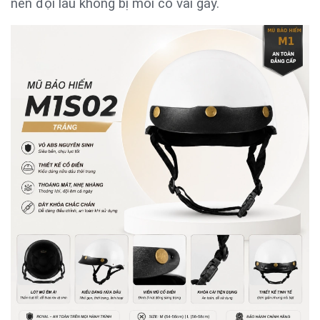
nên đội lâu không bị mỏi cổ vai gáy.