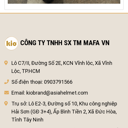
CÔNG TY TNHH SX TM MAFA VN
Lô C7/II, Đường Số 2E, KCN Vĩnh lộc, Xã Vĩnh
Lộc, TP.HCM
Số điện thoại:
0903791566
Email:
kiobrand@asiahelmet.com
Trụ sở:
Lô E2-3, Đường số 10, Khu công nghiệp
Hải Sơn (GĐ 3+4), Ấp Bình Tiền 2, Xã Đức Hòa,
Tỉnh Tây Ninh